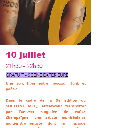
10 juillet
21h30 - 22h30
GRATUIT - SCÈNE EXTÉRIEURE
Une voix libre entre néo-soul, funk et
poésie.
Dans le cadre de la 3e édition du
SOULFEST MTL, laissez-vous transporter
par l'univers singulier de Naïka
Champaïgne, une artiste montréalaise
multi-instrumentiste dont la musique