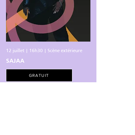
12 juillet | 16h30 | Scène extérieure
SAJAA
GRATUIT
À PROPOS
Le Festival
Nos partenaires
Devenir bénévole