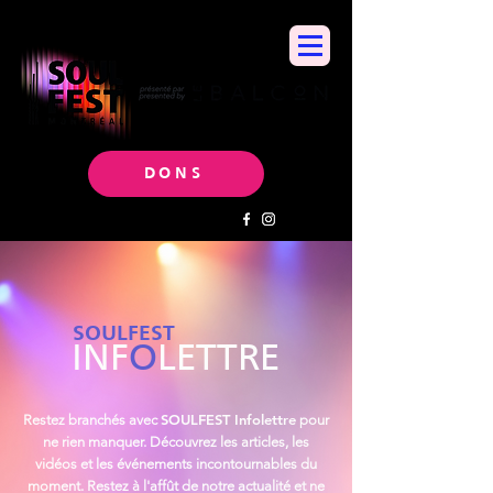
DONS
SOULFEST
INF
O
LETTRE
SOULFEST Infolettre
Restez branchés avec
pour
ne rien manquer. Découvrez les articles, les
vidéos et les événements incontournables du
moment. Restez à l'affût de notre actualité et ne